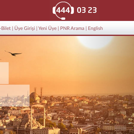
-Bilet
|
Üye Girişi
|
Yeni Üye
|
PNR Arama
|
English