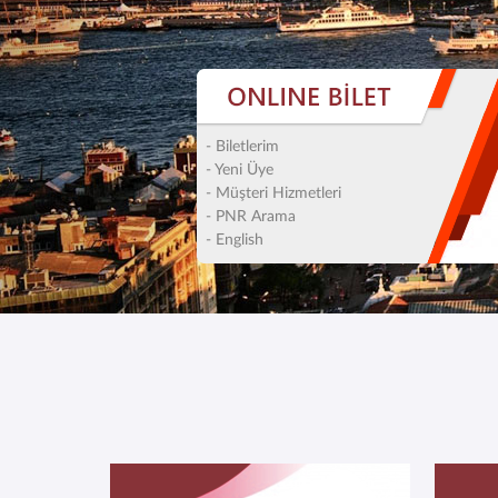
- Biletlerim
- Yeni Üye
- Müşteri Hizmetleri
- PNR Arama
- English