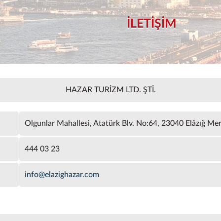
İLETİŞİM
HAZAR TURİZM LTD. ŞTİ.
Olgunlar Mahallesi, Atatürk Blv. No:64, 23040 Elâzığ M
444 03 23
info@elazighazar.com