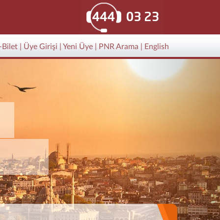
-Bilet
|
Üye Girişi
|
Yeni Üye
|
PNR Arama
|
English